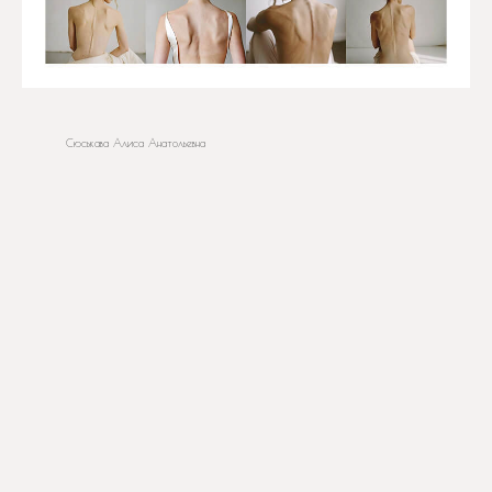
Сюськава Алиса Анатольевна