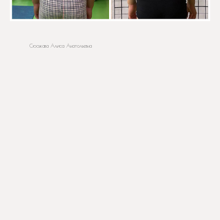
Сюськава Алиса Анатольевна