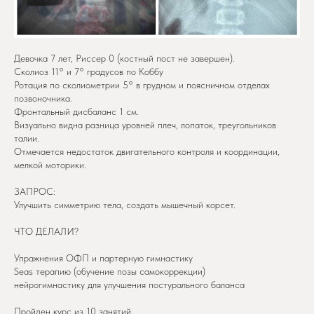
Девочка 7 лет, Риссер 0 (костный пост не завершен).
Сколиоз 11° и 7° градусов по Коббу
Ротация по сколиометрии 5° в грудном и поясничном отделах
позвоночника.
Фронтальный дисбаланс 1 см.
Визуально видна разница уровней плеч, лопаток, треугольников
талии.
Отмечается недостаток двигательного контроля и координации,
мелкой моторики.
ЗАПРОС:
Улучшить симметрию тела, создать мышечный корсет.
ЧТО ДЕЛАЛИ?
Упражнения ОФП и партерную гимнастику
Seas терапию (обучение позы самокоррекции)
нейрогимнастику для улучшения постурального баланса
Пройден курс из 10 занятий