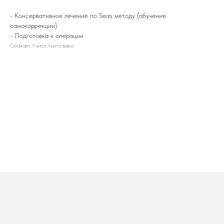
- Консервативное лечение по Seas методу (обучение
самокоррекции)
- Подготовка к операции
Сюськава Алиса Анатольевна