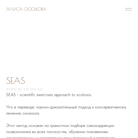
АЛИСА СЮСЬКОВА
SEAS
2025-10-20 00:52
SEAS - scientific exercises approach to scoliosis.
Что в переводе: научно-доказательный подход к консервативному
лечению сколиоза.
Этот метод основан на грамотном подборе самокоррекции
позвоночника во всех плоскостях, обучении положениям
самокоррекции, и закрепление этих положений в паттернах