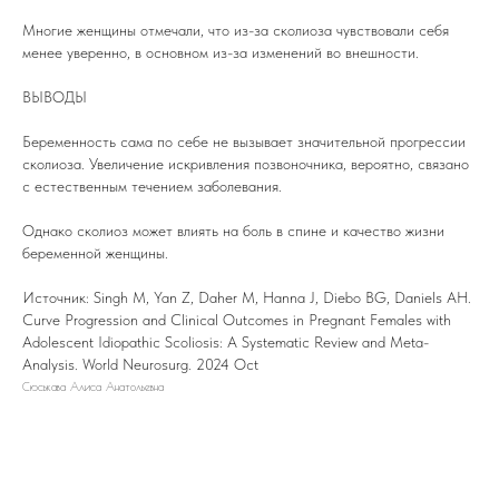
Многие женщины отмечали, что из-за сколиоза чувствовали себя
менее уверенно, в основном из-за изменений во внешности.
ВЫВОДЫ
Беременность сама по себе не вызывает значительной прогрессии
сколиоза. Увеличение искривления позвоночника, вероятно, связано
с естественным течением заболевания.
Однако сколиоз может влиять на боль в спине и качество жизни
беременной женщины.
Источник: Singh M, Yan Z, Daher M, Hanna J, Diebo BG, Daniels AH.
Curve Progression and Clinical Outcomes in Pregnant Females with
Adolescent Idiopathic Scoliosis: A Systematic Review and Meta-
Analysis. World Neurosurg. 2024 Oct
Сюськава Алиса Анатольевна