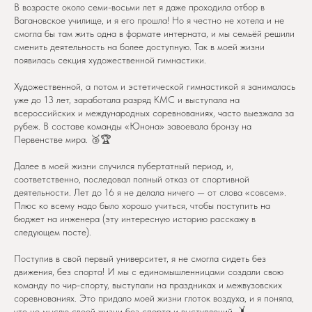
В возрасте около семи-восьми лет я даже проходила отбор в
Вагановское училище, и я его прошла! Но я честно не хотела и не
смогла бы там жить одна в формате интерната, и мы семьёй решили
сменить деятельность на более доступную. Так в моей жизни
появилась секция художественной гимнастики.
Художественной, а потом и эстетической гимнастикой я занималась
уже до 13 лет, заработала разряд КМС и выступала на
всероссийских и международных соревнованиях, часто выезжала за
рубеж. В составе команды «Юнона» завоевала бронзу на
Первенстве мира. 🥉🏆
Далее в моей жизни случился пубертатный период, и,
соответственно, последовал полный отказ от спортивной
деятельности. Лет до 16 я не делала ничего — от слова «совсем».
Плюс ко всему надо было хорошо учиться, чтобы поступить на
бюджет на инженера (эту интересную историю расскажу в
следующем посте).
Поступив в свой первый университет, я не смогла сидеть без
движения, без спорта! И мы с единомышленницами создали свою
команду по чир-спорту, выступали на праздниках и межвузовских
соревнованиях. Это придало моей жизни глоток воздуха, и я поняла,
что не мыслю своей жизни без спорта и выступлений. 🤸