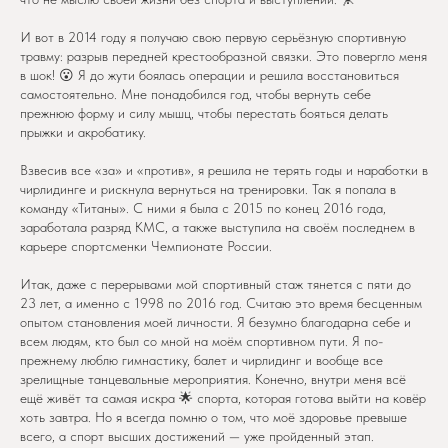
И вот в 2014 году я получаю свою первую серьёзную спортивную
травму: разрыв передней крестообразной связки. Это повергло меня
в шок! 😮 Я до жути боялась операции и решила восстановиться
самостоятельно. Мне понадобился год, чтобы вернуть себе
прежнюю форму и силу мышц, чтобы перестать бояться делать
прыжки и акробатику.
Взвесив все «за» и «против», я решила не терять годы и наработки в
чирлидинге и рискнула вернуться на тренировки. Так я попала в
команду «Титаны». С ними я была с 2015 по конец 2016 года,
заработала разряд КМС, а также выступила на своём последнем в
карьере спортсменки Чемпионате России.
Итак, даже с перерывами мой спортивный стаж тянется с пяти до
23 лет, а именно с 1998 по 2016 год. Считаю это время бесценным
опытом становления моей личности. Я безумно благодарна себе и
всем людям, кто был со мной на моём спортивном пути. Я по-
прежнему люблю гимнастику, балет и чирлидинг и вообще все
зрелищные танцевальные мероприятия. Конечно, внутри меня всё
ещё живёт та самая искра 🌟 спорта, которая готова выйти на ковёр
хоть завтра. Но я всегда помню о том, что моё здоровье превыше
всего, а спорт высших достижений — уже пройденный этап.