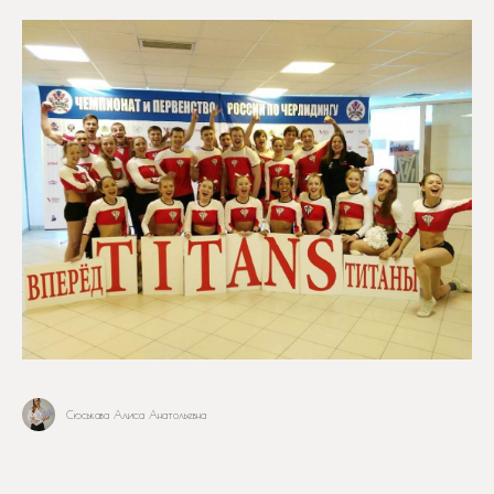
Сюськава Алиса Анатольевна