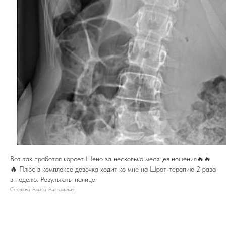
Вот так сработал корсет Шено за несколько месяцев ношения🔥🔥
🔥 Плюс в комплексе девочка ходит ко мне на Шрот-терапию 2 раза
в неделю. Результаты налицо!
Сюськава Алиса Анатольевна